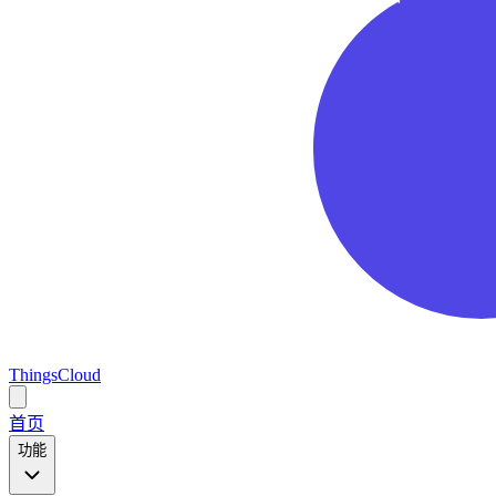
ThingsCloud
Open
main
首页
menu
功能