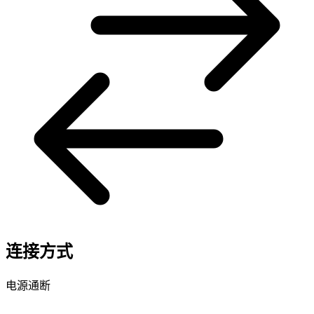
连接方式
电源通断