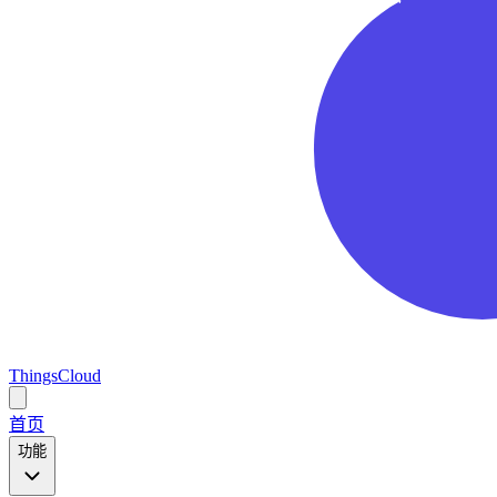
ThingsCloud
Open
main
首页
menu
功能