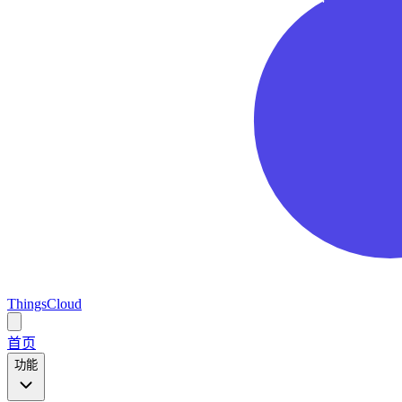
ThingsCloud
Open
main
首页
menu
功能