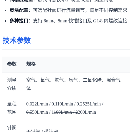
灵活配置
：可选配针阀进行流量调节，满足不同控制需求
多种接口
：支持 6mm、8mm 快插接口及 G1/8 内螺纹连接
技术参数
参数
规格
测量
空气、氧气、氮气、氩气、二氧化碳、混合气
介质
体
量程
0.02
2L/min / 0.1
10L/min / 0.25
25L/min /
范围
0.5
50L/min / 1
100L/min / 2
200L/min
针阀
无针阀 / 带针阀