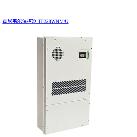
霍尼韦尔温控器 TF228WNM/U