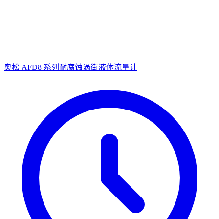
奥松 AFD8 系列耐腐蚀涡街液体流量计