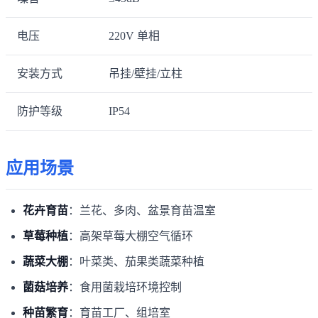
电压
220V 单相
安装方式
吊挂/壁挂/立柱
防护等级
IP54
应用场景
花卉育苗
：兰花、多肉、盆景育苗温室
草莓种植
：高架草莓大棚空气循环
蔬菜大棚
：叶菜类、茄果类蔬菜种植
菌菇培养
：食用菌栽培环境控制
种苗繁育
：育苗工厂、组培室