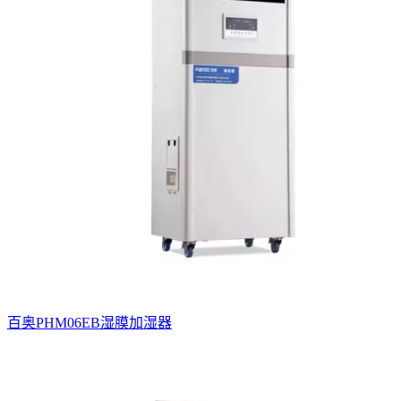
百奥PHM06EB湿膜加湿器