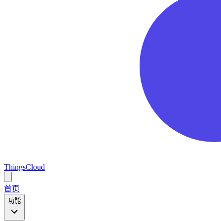
ThingsCloud
Open
main
首页
menu
功能