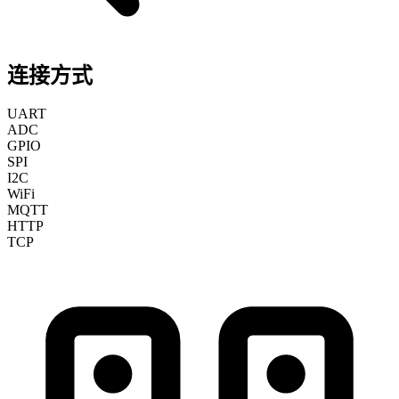
连接方式
UART
ADC
GPIO
SPI
I2C
WiFi
MQTT
HTTP
TCP