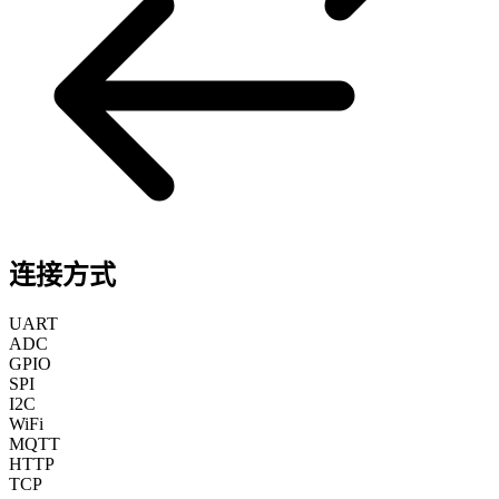
连接方式
UART
ADC
GPIO
SPI
I2C
WiFi
MQTT
HTTP
TCP