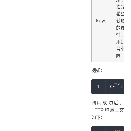
指定
希望
keys
获取
的属
性，
用逗
号分
隔
例如：
GET https
调用成功后，
HTTP 响应正文
如下：