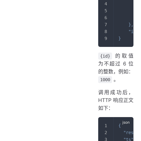
"
"
        .
}
,
"id"
:
}
的取值
{id}
为不超过 6 位
的整数，例如：
。
1000
调用成功后，
HTTP 响应正文
如下：
{
"result
"ts"
:
1