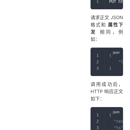
PUT https
请求正文 JSON
格式和
属性下
发
相同，例
如：
{
"loca
}
调用成功后，
HTTP 响应正文
如下：
{
"result
"ts"
:
1