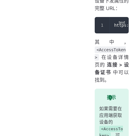
设备下发属性的
完整 URL：
https://<
其中，
<AccessToken
在设备详情
>
页的
连接 > 设
备证书
中可以
找到。
提示
如果需要在
应用端获取
设备的
<AccessTo
，可
ken>