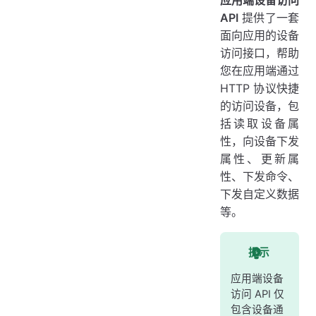
应用端设备访问
API
提供了一套
HTTP 身份认证
面向应用的设备
向设备下发属性
访问接口，帮助
获取设备属性
您在应用端通过
更新云端属性
HTTP 协议快捷
的访问设备，包
向设备下发命令
括读取设备属
向设备下发命令（同步）
性，向设备下发
向设备下发自定义数据
属性、更新属
性、下发命令、
API 调试
下发自定义数据
HTTP API 客户端工具
等。
提示
应用端设备
访问 API 仅
包含设备通