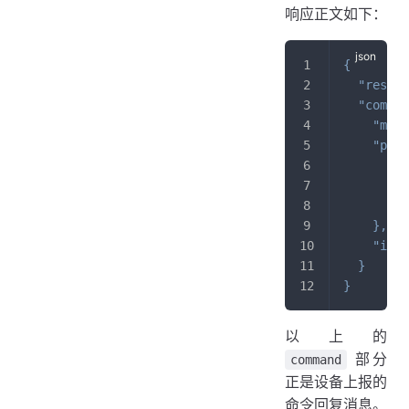
响应正文如下：
{
"result
"comman
"meth
"para
"ke
"ke
      ...
}
,
"id"
:
}
}
以上的
部分
command
正是设备上报的
命令回复消息。