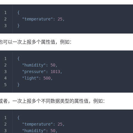
{
"temperature"
:
25
,
}
也可以一次上报多个属性值，例如：
{
"humidity"
:
50
,
"pressure"
:
1013
,
"light"
:
500
,
}
或者，一次上报多个不同数据类型的属性值，例如：
{
"temperature"
:
25
,
"humidity"
:
50
,