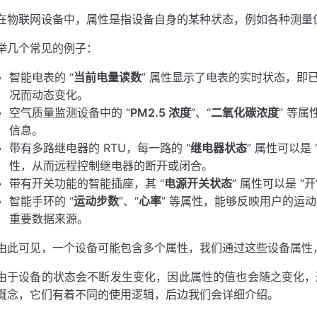
在物联网设备中，属性是指设备自身的某种状态，例如各种测量
举几个常见的例子：
智能电表的 “
当前电量读数
” 属性显示了电表的实时状态，即
前值
况而动态变化。
性
空气质量监测设备中的 “
PM2.5 浓度
”、“
二氧化碳浓度
” 等
信息。
带有多路继电器的 RTU，每一路的 “
继电器状态
” 属性可以是
史数据
性，从而远程控制继电器的断开或闭合。
史数据
带有开关功能的智能插座，其 “
电源开关状态
” 属性可以是 “
史数据
智能手环的 “
运动步数
”、“
心率
” 等属性，能够反映用户的运
重要数据来源。
由此可见，一个设备可能包含多个属性，我们通过这些设备属性
由于设备的状态会不断发生变化，因此属性的值也会随之变化
概念，它们有着不同的使用逻辑，后边我们会详细介绍。