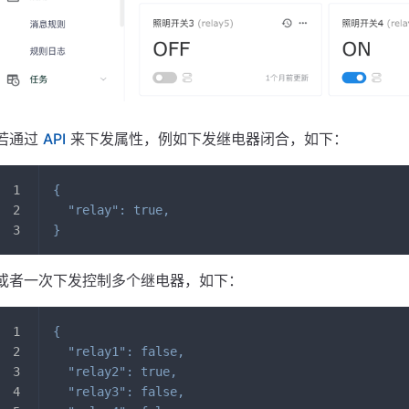
若通过
API
来下发属性，例如下发继电器闭合，如下：
{
"relay"
:
true
,
}
或者一次下发控制多个继电器，如下：
{
"relay1"
:
false
,
"relay2"
:
true
,
"relay3"
:
false
,