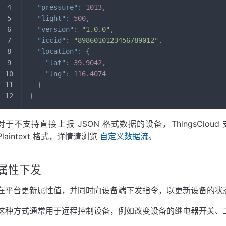
"pressure"
:
1013
,
"light"
:
500
,
"version"
:
"1.0.0"
,
"iccid"
:
"8986010123456789012"
,
"location"
:
{
"lat"
:
39.9042
,
"lng"
:
116.4074
}
}
对于不支持直接上报 JSON 格式数据的设备，ThingsClou
Plaintext 格式，详情请浏览
自定义数据流
。
属性下发
在平台更新属性值，并同时向设备端下发指令，以更新设备的状
这种方式通常用于远程控制设备，例如改变设备的继电器开关、