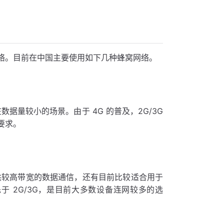
络。目前在中国主要使用如下几种蜂窝网络。
据量较小的场景。由于 4G 的普及，2G/3G
要求。
以提供较高带宽的数据通信，还有目前比较适合用于
先于 2G/3G，是目前大多数设备连网较多的选