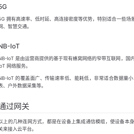
5G
5G 拥有高速率、低时延、高连接密度等优势，特别适合一些场
网、智慧交通。
NB-IoT
NB-IoT 是由运营商提供的基于现有蜂窝网络的窄带互联网，国
IoT 网络服务。
NB-IoT 的覆盖面广、传输速率低、能耗低，非常适合数据
表、户外数据采集等。
通过网关
以上的几种连网方式，都是在设备上集成通信模组，使设备本
关来接入云平台。