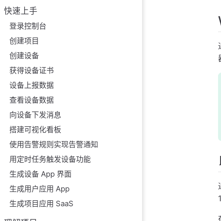
快速上手
NB-IoT
登录控制台
通过网关
创建项目
通过 DTU
创建设备
获得设备证书
设备上报数据
查看设备数据
向设备下发消息
搭建可视化看板
使用告警规则实现告警通知
用定时任务触发设备功能
生成设备 App 界面
生成用户应用 App
生成项目应用 SaaS