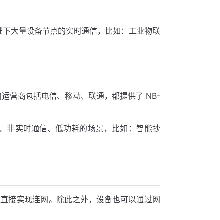
景下大量设备节点的实时通信，比如：工业物联
内运营商包括电信、移动、联通，都提供了 NB-
量小、非实时通信、低功耗的场景，比如：智能抄
身直接实现连网。除此之外，设备也可以通过网