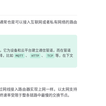
，后者通常也是可以接入互联网或者私有网络的路由
协议，它为设备和云平台建立通信管道，而在管道
择，比如
、
、
等，在下文
MQTT
HTTP
TCP
通过网线接入路由器实现上网一样。以太网支持
互通，最终速率受限于整条链路中最慢的交换节点。