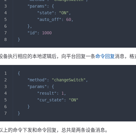
"params"
:
{
"state"
:
"ON"
,
"auto_off"
:
60
,
}
,
"id"
:
1000
}
设备执行相应的本地逻辑后，向平台回复一条
命令回复
消息，格
{
"method"
:
"changeSwitch"
,
"params"
:
{
"result"
:
1
,
"cur_state"
:
"ON"
}
}
以上的命令下发和命令回复，总共是两条设备消息。