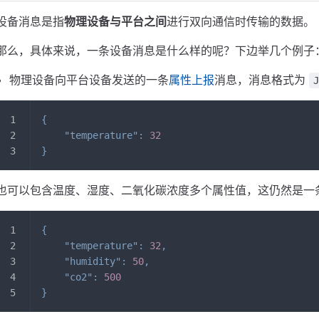
设备消息是指
物理设备与平台之间
进行双向通信时传输的数据。
那么，具体来说，一条设备消息是什么样的呢？下边举几个例子
物理设备向平台设备发送的一条
属性上报
消息，消息格式为
{
"temperature"
:
32
}
也可以包含温度、湿度、二氧化碳浓度多个属性值，这仍然是一
{
"temperature"
:
32
,
"humidity"
:
50
,
"co2"
:
500
}