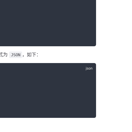
式为
，如下：
JSON