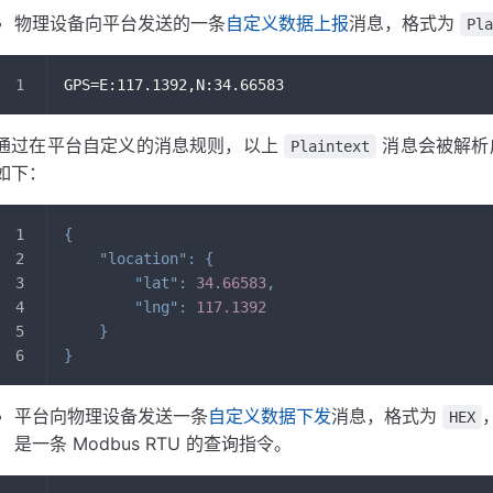
物理设备向平台发送的一条
自定义数据上报
消息，格式为
Pl
GPS=E:117.1392,N:34.66583
通过在平台自定义的消息规则，以上
消息会被解
Plaintext
如下：
{
"location"
:
{
"lat"
:
34.66583
,
"lng"
:
117.1392
}
}
平台向物理设备发送一条
自定义数据下发
消息，格式为
HEX
是一条 Modbus RTU 的查询指令。