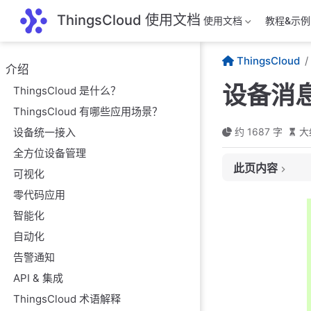
跳至主要內容
ThingsCloud 使用文档
使用文档
教程&示例
ThingsCloud
介绍
设备消
ThingsCloud 是什么？
ThingsCloud 有哪些应用场景？
设备统一接入
约 1687 字
大
全方位设备管理
此页内容
什么是设备消息？
可视化
设备消息支持哪些
零代码应用
设备端如何向平台
智能化
自动化
平台如何向设备端
告警通知
使用设备消息调试
API & 集成
消息规则
ThingsCloud 术语解释
如何查看设备消息