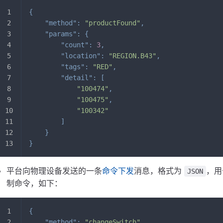
{
"method"
:
"productFound"
,
"params"
:
{
"count"
:
3
,
"location"
:
"REGION.B43"
,
"tags"
:
"RED"
,
"detail"
:
[
"100474"
,
"100475"
,
"100342"
]
}
}
平台向物理设备发送的一条
命令下发
消息，格式为
，用
JSON
制命令，如下：
{
"method"
:
"changeSwitch"
,