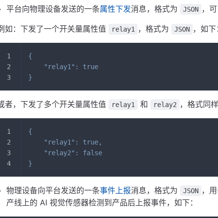
平台向物理设备发送的一条
属性下发
消息，格式为
，可
JSON
例如：下发了一个开关量属性值
，格式为
，如下
relay1
JSON
{
"relay1"
:
true
}
或者，下发了多个开关量属性值
和
，格式同
relay1
relay2
{
"relay1"
:
true
,
"relay2"
:
false
}
物理设备向平台发送的一条
事件上报
消息，格式为
，用
JSON
产线上的 AI 视觉传感器检测到产品后上报事件，如下：