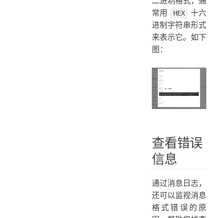
二进制格式，通
常用
十六
HEX
进制字符串形式
来表示它。如下
图：
查看错误
信息
通过消息日志，
还可以监视消息
格式错误的原