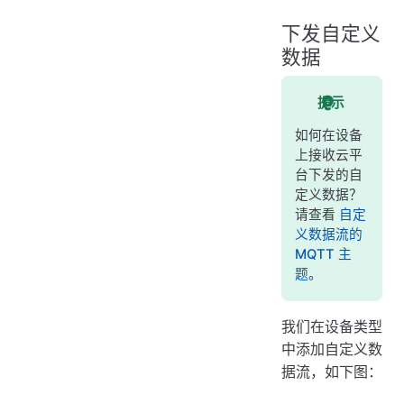
下发自定义
数据
提示
如何在设备
上接收云平
台下发的自
定义数据？
请查看
自定
义数据流的
MQTT 主
题
。
我们在设备类型
中添加自定义数
据流，如下图：