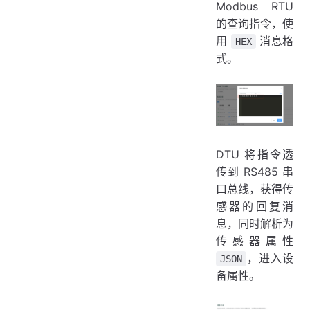
Modbus RTU
的查询指令，使
用
消息格
HEX
式。
DTU 将指令透
传到 RS485 串
口总线，获得传
感器的回复消
息，同时解析为
传感器属性
，进入设
JSON
备属性。