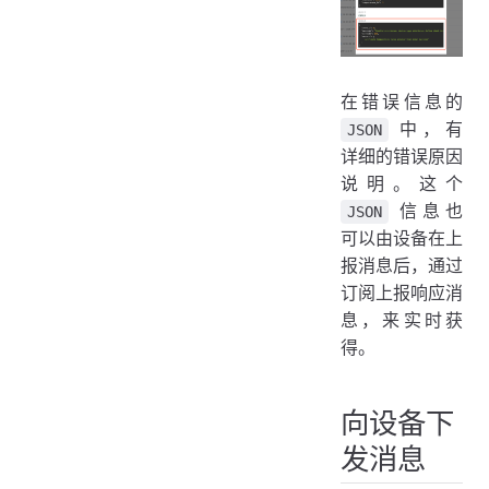
在错误信息的
中，有
JSON
详细的错误原因
说明。这个
信息也
JSON
可以由设备在上
报消息后，通过
订阅上报响应消
息，来实时获
得。
向设备下
发消息