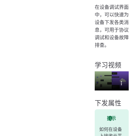
在设备调试界面
中，可以快速为
设备下发各类消
息，可用于协议
调试和设备故障
排查。
学习视频
下发属性
提示
如何在设备