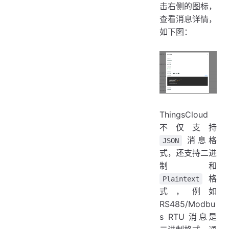
击右侧的图标，
查看消息详情，
如下图：
ThingsCloud
不仅支持
消息格
JSON
式，还支持二进
制和
格
Plaintext
式，例如
RS485/Modbu
s RTU 消息是