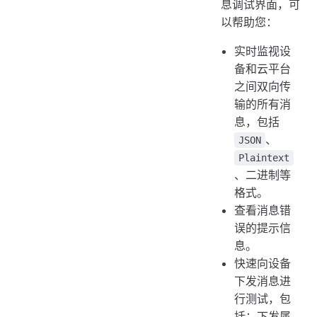
息调试界面，可
学习视频
以帮助您：
下发属性
实时监视设
下发命令
备和云平台
下发自定义数据
之间双向传
输的所有消
息，包括
、
JSON
Plaintext
、二进制等
格式。
查看消息错
误的提示信
息。
快速向设备
下发消息进
行测试，包
括：下发属