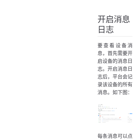
开启消息
日志
要查看设备消
息，首先需要开
启设备的消息日
志。开启消息日
志后，平台会记
录该设备的所有
消息。如下图：
每条消息可以点