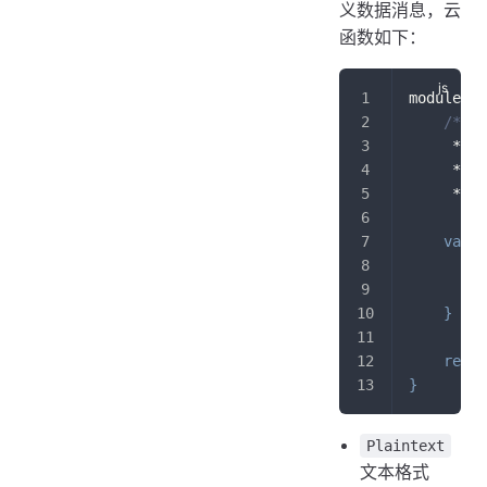
义数据消息，云
函数如下：
module
.
ex
/**
     *
     *
     */
var
 d
"
"
}
retur
}
Plaintext
文本格式