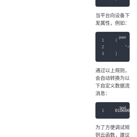
当平台向设备下
发属性，例如：
{
"rela
}
通过以上规则，
会自动转换为以
下自定义数据流
消息：
010600010
为了方便调试规
则云函数，建议