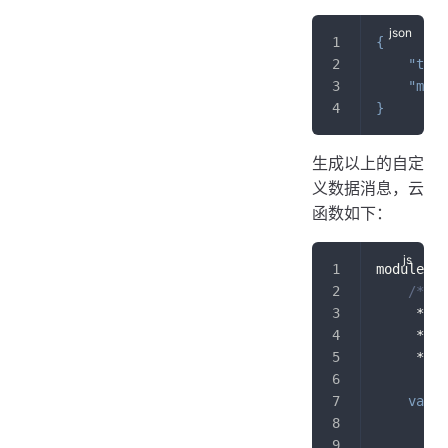
{
"type
"msg"
}
生成以上的自定
义数据消息，云
函数如下：
module
.
ex
/**
     *
     *
     */
var
 d
"
"