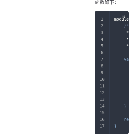
函数如下：
module
.
ex
/**
     *
     *
     */
var
 d
"
"
}
}
retur
}