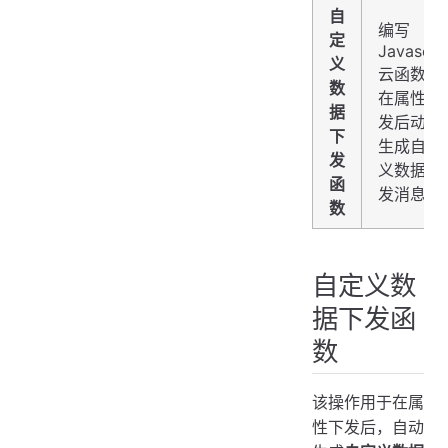
自
编写
定
Javascri
义
云函数，
数
在属性下
据
发后动态
下
生成自定
发
义数据下
函
发消息。
数
自定义数
据下发函
数
该操作用于在属
性下发后，自动