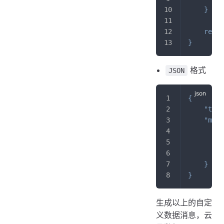
}
retur
}
格式
JSON
{
"type
"msg"
"
"
"
}
}
生成以上的自定
义数据消息，云