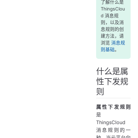
了解什么是
自定义数据下发函数
ThingsClou
选项
d 消息规
则，以及消
云函数参数
息规则的创
云函数返回值
建方法，请
浏览
消息规
示例：将开关量属性下发自动转为 Modbus RTU 06 指令
则基础
。
更多示例
什么是属
性下发规
则
属性下发规则
是
ThingsCloud
消息规则的一
种。当云平台向