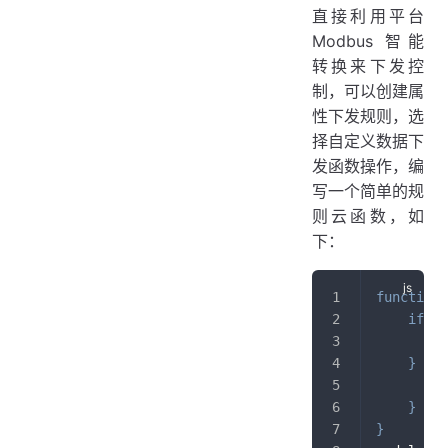
直接利用平台
Modbus 智能
转换来下发控
制，可以创建属
性下发规则，选
择自定义数据下
发函数操作，编
写一个简单的规
则云函数，如
下：
function
if
(
b
        d
}
els
        d
}
}