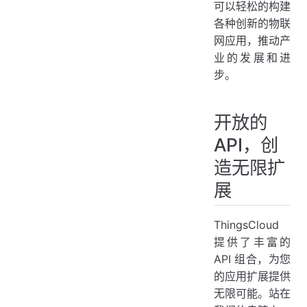
可以轻松的构建
项目交付更专业，数据 API 全面支持
各种创新的物联
设备消息实时推送，第三方系统轻松集成
网应用，推动产
业的发展和进
Websocket API，大屏实时更新更酷炫
步。
微信公众号集成，自有品牌闭环体验
开放的
API，创
造无限扩
展
ThingsCloud
提供了丰富的
API 组合，为您
的应用扩展提供
无限可能。站在