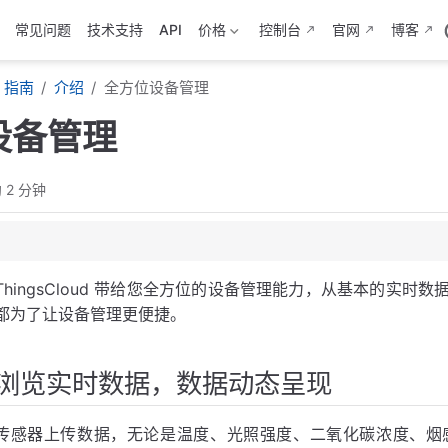
常见问题
技术支持
API
价格
控制台
官网
博客
指南
介绍
全方位设备管理
设备管理
 2 分钟
据动态呈现
析结果可导出
产品模板快速发布
ThingsCloud 带给您全方位的设备管理能力，从基本的实
分配便捷
都为了让设备管理更便捷。
置一目了然
，海量设备容易找
浏览实时数据，数据动态呈现
松维护设备
传感器上传数据，无论是温度、光照强度、二氧化碳浓度、烟感
，固件升级无忧