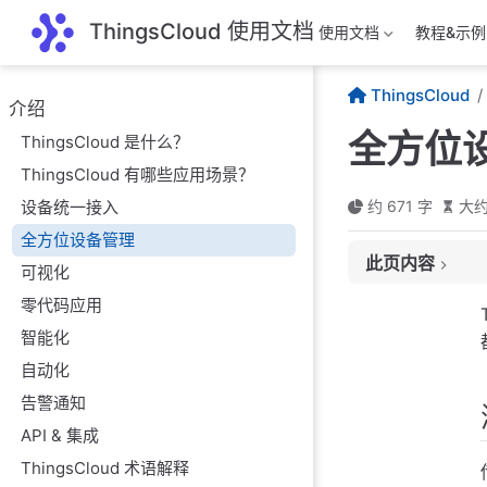
跳至主要內容
ThingsCloud 使用文档
使用文档
教程&示例
ThingsCloud
介绍
全方位
ThingsCloud 是什么？
ThingsCloud 有哪些应用场景？
设备统一接入
约 671 字
大约
浏览实时数据，数
全方位设备管理
此页内容
洞察历史数据，分
可视化
设备功能自定义，
零代码应用
支持多用户，设备
智能化
自动化
内置设备地图，位
告警通知
SQL 设备查询
API & 集成
设备扩展信息，轻
ThingsCloud 术语解释
OTA 云端支持