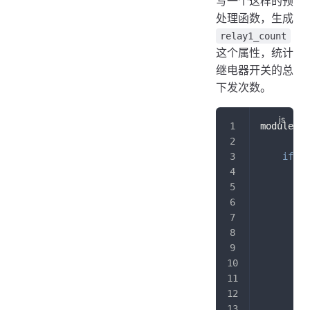
写一个这样的预
处理函数，生成
relay1_count
这个属性，统计
继电器开关的总
下发次数。
module
.
ex
if
(
p
v
i
         
}
         
}