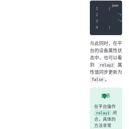
{
"rela
"rela
}
与此同时，在平
台的设备属性状
态中，也可以看
到
属
relay2
性值同步更新为
。
false
提示
在平台操作
闭
relay1
合，具体的
方法非常