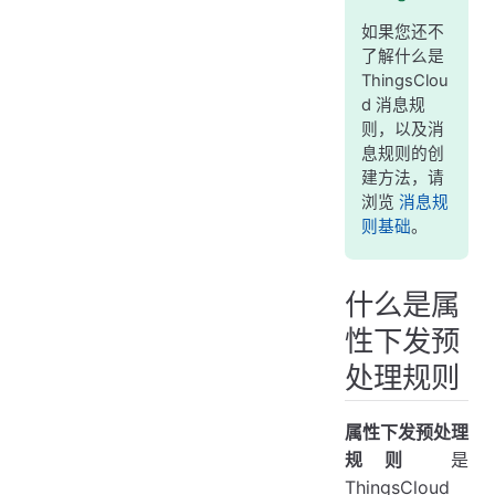
支持的操作
如果您还不
了解什么是
预处理函数
ThingsClou
示例：自动实现多个继电器互斥
d 消息规
则，以及消
示例：在互斥控制模式下，实现多个继电器互斥
息规则的创
示例：记录继电器操作次数
建方法，请
浏览
消息规
示例：记录属性今日下发次数
则基础
。
示例：自动下发服务器时间
什么是属
性下发预
处理规则
属性下发预处理
规则
是
ThingsCloud