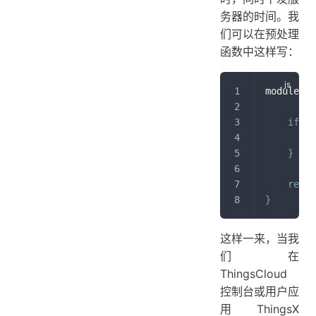
务器的时间。我
们可以在预处理
函数中这样写：
module
.
ex
if
(
p
        p
}
retur
}
这样一来，当我
们在
ThingsCloud
控制台或用户应
用 ThingsX