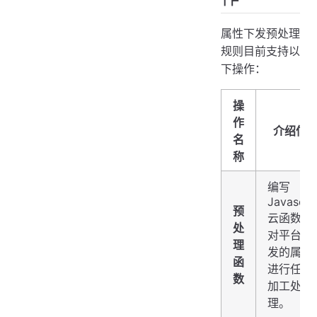
属性下发预处理
规则目前支持以
下操作：
操
作
介绍信
名
称
编写
Javascri
预
云函数，
处
对平台下
理
发的属性
函
进行任意
数
加工处
理。