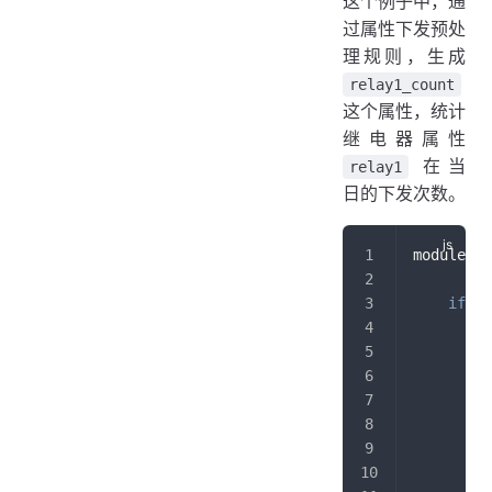
这个例子中，通
过属性下发预处
理规则，生成
relay1_count
这个属性，统计
继电器属性
在当
relay1
日的下发次数。
module
.
ex
if
(
p
v
v
i
         