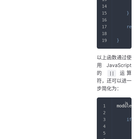
}
retur
}
以上函数通过使
用 JavaScript
的
运算
||
符，还可以进一
步简化为：
module
.
ex
if
(
p
v