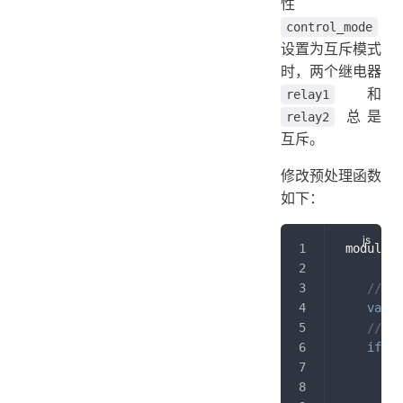
性
control_mode
设置为互斥模式
时，两个继电器
和
relay1
总是
relay2
互斥。
修改预处理函数
如下：
 module
.
e
// 
var
 a
// 
if
(
a
i