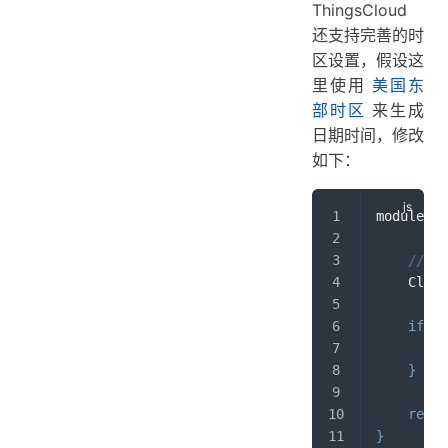
ThingsCloud
还支持完善的时
区设置，假设这
里使用
美国东
部时区
来生成
日期时间，修改
如下：
module
.
ex
// 
    Cloud
if
(
p
        p
}
retur
}