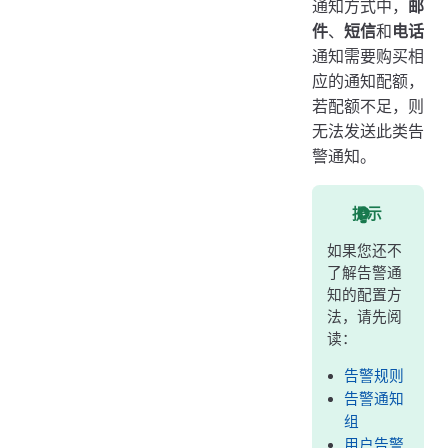
通知方式中，
邮
如何查看通知配额消耗情况
件
、
短信
和
电话
如何购买告警通知配额
通知需要购买相
告警通知配额的有效期
应的通知配额，
若配额不足，则
无法发送此类告
警通知。
提示
如果您还不
了解告警通
知的配置方
法，请先阅
读：
告警规则
告警通知
组
用户告警