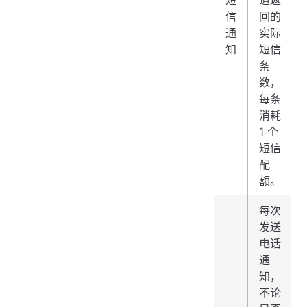
短
道返
信
回的
通
实际
知
短信
条
数，
每条
消耗
1 个
短信
配
额。
每次
发送
电话
通
知，
不论