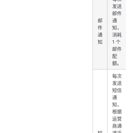
发送
邮件
邮
通
件
知，
通
消耗
知
1 个
邮件
配
额。
每次
发送
短信
通
知，
根据
运营
商通