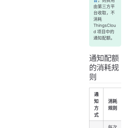
音
，则费用
由第三方平
台收取，不
消耗
ThingsClou
d 项目中的
通知配额。
通知配额
的消耗规
则
通
知
消耗
方
规则
式
每次