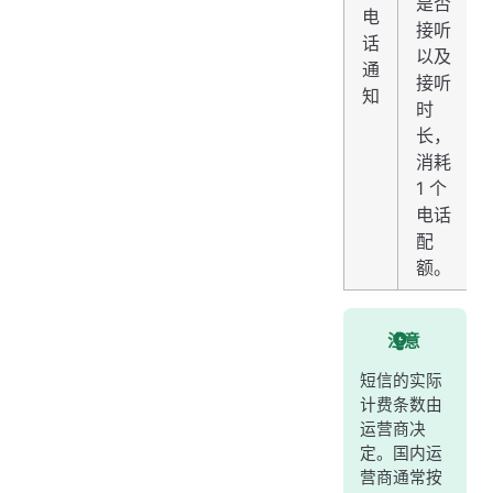
是否
电
接听
话
以及
通
接听
知
时
长，
消耗
1 个
电话
配
额。
注意
短信的实际
计费条数由
运营商决
定。国内运
营商通常按