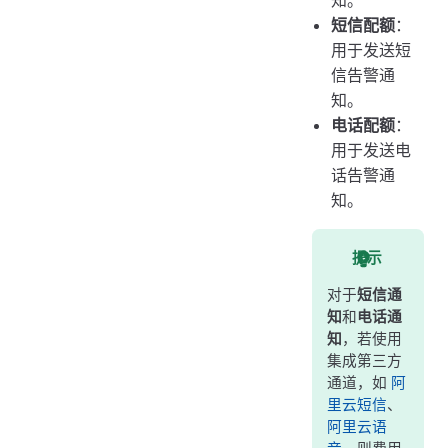
知。
短信配额
：
用于发送短
信告警通
知。
电话配额
：
用于发送电
话告警通
知。
提示
对于
短信通
知
和
电话通
知
，若使用
集成第三方
通道，如
阿
里云短信
、
阿里云语