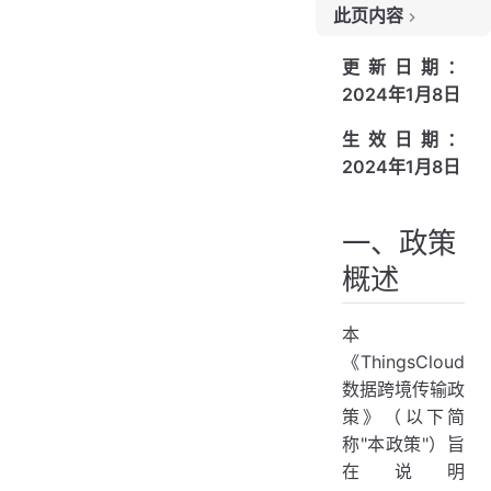
此页内容
一、政策概述
更新日期：
二、适用范围
2024年1月8日
2.1 适用主体
生效日期：
2.2 适用数据类型
2024年1月8日
2.3 适用地域范围
三、数据跨境传输的定义
一、政策
3.1 跨境传输的情形
概述
3.2 不构成跨境传输的情形
本
四、我们的全球区域部署
《ThingsCloud
4.1 可用区域
数据跨境传输政
4.2 区域独立性
策》（以下简
4.3 您的区域选择
称"本政策"）旨
在说明
五、您的权利与义务