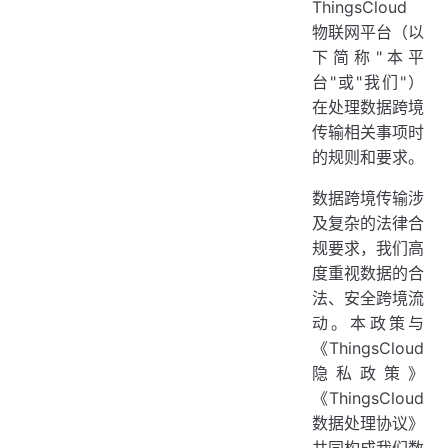
ThingsCloud
5.1 您的权利
物联网平台（以
5.2 您的义务
下简称"本平
台"或"我们"）
六、中国内地用户特别指引
在处理数据跨境
6.1 法律法规依据
传输相关事项时
6.2 数据出境安全评估
的规则和要求。
6.3 个人信息出境标准合同
数据跨境传输涉
6.4 其他合规路径
及复杂的法律合
6.5 重要数据出境
规要求，我们高
度重视数据的合
七、欧盟用户特别指引
法、安全跨境流
7.1 法律法规依据
动。本政策与
7.2 GDPR 合规要求
《ThingsCloud
7.3 数据保护影响评估（DPIA）
隐私政策》
《ThingsCloud
八、其他地区用户指引
数据处理协议》
8.1 印度用户
共同构成我们数