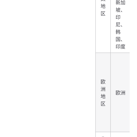
新加
地
坡、
区
印
尼、
韩
国、
印度
欧
洲
欧洲
地
区