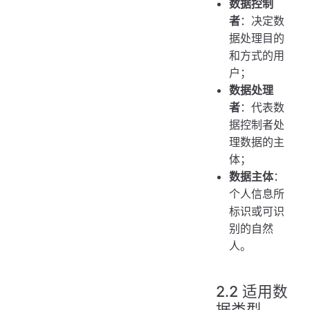
数据控制
12.1 联系方式
者
：决定数
附录：关键术语定义
据处理目的
和方式的用
户；
数据处理
者
：代表数
据控制者处
理数据的主
体；
数据主体
：
个人信息所
标识或可识
别的自然
人。
2.2 适用数
据类型