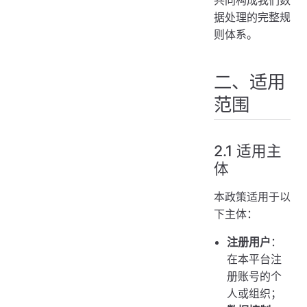
8.2 中东地区用户
据处理的完整规
则体系。
8.3 其他地区
九、我们的支持与保障
二、适用
9.1 我们的安全保障措施
范围
9.2 数据主体权利支持
十、违规处理
10.1 违规情形
2.1 适用主
10.2 处理措施
体
10.3 免责条款
本政策适用于以
十一、政策更新
下主体：
11.1 更新机制
注册用户
：
11.2 重新同意
在本平台注
11.3 不同意变更
册账号的个
人或组织；
十二、联系我们