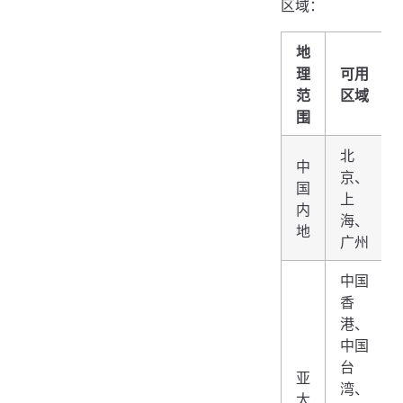
区域：
地
理
可用
范
区域
围
北
中
京、
国
上
内
海、
地
广州
中国
香
港、
中国
台
亚
湾、
太